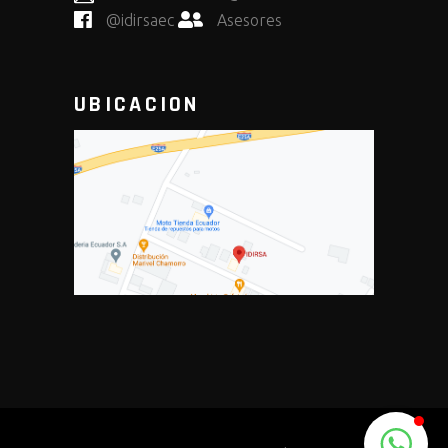
@idirsaec
Asesores
UBICACION