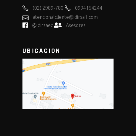
(02) 2989-780
0994164244
atencionalcliente@idirsa1.com
@idirsaec
Asesores
UBICACION