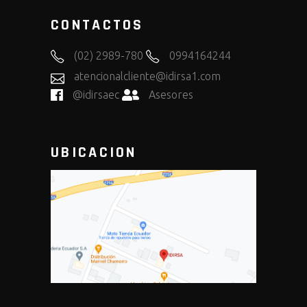
CONTACTOS
(02) 2989-780
0994164244
atencionalcliente@idirsa1.com
@idirsaec
Asesores
UBICACION